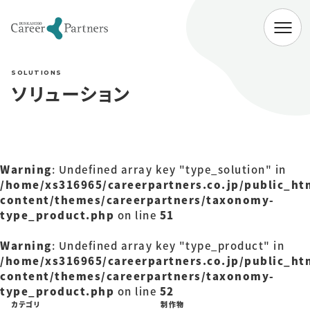
ABOUT
SOLUTIONS
会社情報
ソリューション
代表挨拶
経営理念
会社概要
SERVICE
Warning
: Undefined array key "type_solution" in
企業向けサービス
病院向けサービス
/home/xs316965/careerpartners.co.jp/public_ht
content/themes/careerpartners/taxonomy-
大学向けサービス
就職情報研究所
type_product.php
on line
51
NEWS
Warning
: Undefined array key "type_product" in
/home/xs316965/careerpartners.co.jp/public_ht
お知らせ一覧
content/themes/careerpartners/taxonomy-
type_product.php
on line
52
カテゴリ
制作物