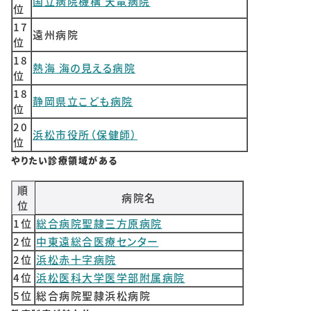
国立病院機構 天竜病院
位
17
遠州病院
位
18
熱海 海の見える病院
位
18
静岡県立こども病院
位
20
浜松市役所（保健師）
位
やりたい診療領域がある
順
病院名
位
1位
総合病院聖隷三方原病院
2位
中東遠総合医療センター
2位
浜松赤十字病院
4位
浜松医科大学医学部附属病院
5位
総合病院聖隷浜松病院