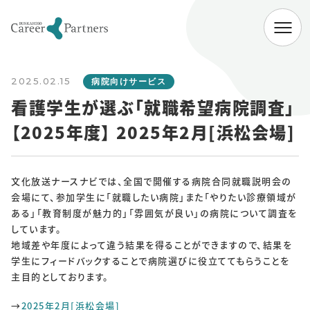
ABOUT
2025.02.15
会社情報
病院向けサービス
看護学生が選ぶ「就職希望病院調査」
代表挨拶
経営理念
会社概要
【2025年度】 2025年2月[浜松会場]
SERVICE
企業向けサービス
病院向けサービス
文化放送ナースナビでは、全国で開催する病院合同就職説明会の
会場にて、参加学生に「就職したい病院」また「やりたい診療領域が
大学向けサービス
就職情報研究所
ある」「教育制度が魅力的」「雰囲気が良い」の病院について調査を
しています。
NEWS
地域差や年度によって違う結果を得ることができますので、結果を
学生にフィードバックすることで病院選びに役立ててもらうことを
お知らせ一覧
主目的としております。
→
2025年2月[浜松会場]