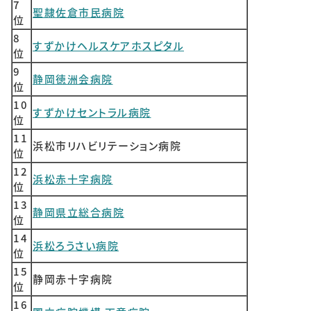
7
聖隷佐倉市民病院
位
8
すずかけヘルスケアホスピタル
位
9
静岡徳洲会病院
位
10
すずかけセントラル病院
位
11
浜松市リハビリテーション病院
位
12
浜松赤十字病院
位
13
静岡県立総合病院
位
14
浜松ろうさい病院
位
15
静岡赤十字病院
位
16