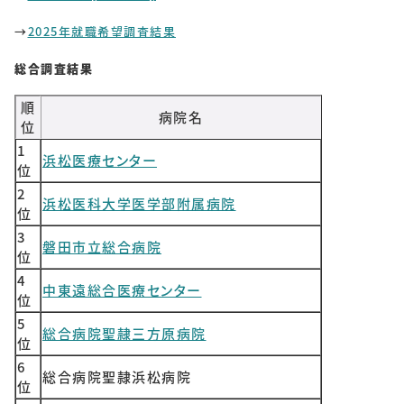
SOLUTIONS
→
2025年就職希望調査結果
ソリューション
総合調査結果
RECRUIT
順
病院名
位
採用情報
1
浜松医療センター
新卒採用
中途採用
位
2
浜松医科大学医学部附属病院
位
個人情報保護方針
個人情報取り扱いについて
3
磐田市立総合病院
位
4
CONTACT
中東遠総合医療センター
位
5
総合病院聖隷三方原病院
位
6
総合病院聖隷浜松病院
位