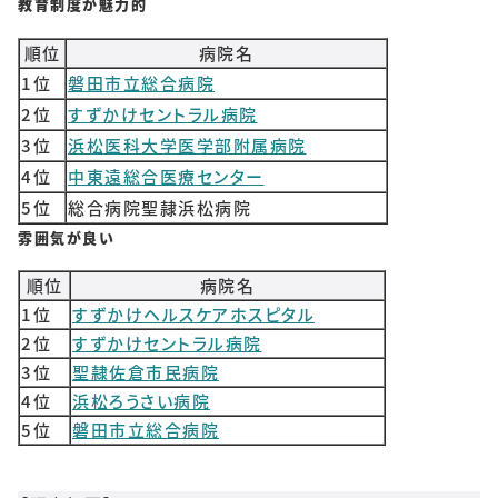
教育制度が魅力的
順位
病院名
1位
磐田市立総合病院
2位
すずかけセントラル病院
3位
浜松医科大学医学部附属病院
4位
中東遠総合医療センター
5位
総合病院聖隷浜松病院
雰囲気が良い
順位
病院名
1位
すずかけヘルスケアホスピタル
2位
すずかけセントラル病院
3位
聖隷佐倉市民病院
4位
浜松ろうさい病院
5位
磐田市立総合病院