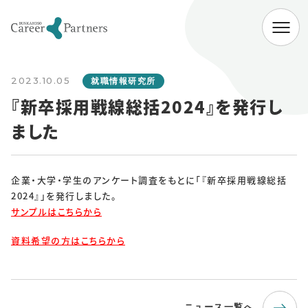
ABOUT
2023.10.05
会社情報
就職情報研究所
『新卒採用戦線総括2024』を発行し
代表挨拶
経営理念
会社概要
ました
SERVICE
企業向けサービス
病院向けサービス
企業・大学・学生のアンケート調査をもとに「『新卒採用戦線総括
2024』」を発行しました。
大学向けサービス
就職情報研究所
サンプルはこちらから
資料希望の方はこちらから
NEWS
お知らせ一覧
ニュース一覧へ