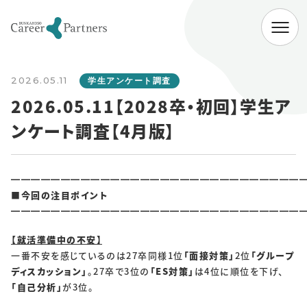
ABOUT
2026.05.11
会社情報
学生アンケート調査
2026.05.11【2028卒・初回】学生ア
代表挨拶
経営理念
会社概要
ンケート調査【4月版】
SERVICE
企業向けサービス
病院向けサービス
━━━━━━━━━━━━━━━━━━━━━━━━━━━━━
■今回の注目ポイント
大学向けサービス
就職情報研究所
━━━━━━━━━━━━━━━━━━━━━━━━━━━━━
【就活準備中の不安】
NEWS
一番不安を感じているのは27卒同様1位
「面接対策」
2位
「グループ
お知らせ一覧
ディスカッション」
。27卒で3位の
「ES対策」
は4位に順位を下げ、
「自己分析」
が3位。