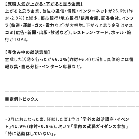
SOLUTIONS
【就職人気が上がる・下がると思う企業】
上がると思う企業、首位の
通信・情報・インターネット
が26.6％(昨
ソリューション
対-2.9％)と減少。
都市銀行/地方銀行/信用金庫、証券会社、インフ
ラ(鉄道・運輸・ガス・電力
など)が大幅増。下がると思う企業は
マス
コミ(広告・新聞・出版・放送など)、レストラン・フード、ホテル・旅
RECRUIT
行
がTOP3。
採用情報
【春休み中の就活意識】
新卒採用
中途採用
意識した活動を行ったが
66.1％(昨対+6.4)
と増加。具体的には
情
報収集・自己分析・インターン応募
など。
個人情報保護方針
個人情報取り扱いについて
━━━━━━━━━━━━━━━━━━━━━━━━━━━━━
CONTACT
■定例トピックス
━━━━━━━━━━━━━━━━━━━━━━━━━━━━━
・3月におこなった事、経験した事1位は
「学外の就活講座・イベン
ト」41.9％(昨対+0.8％)
。次いで
「学内の就職ガイダンス参加」
「特に活動はしていない」。