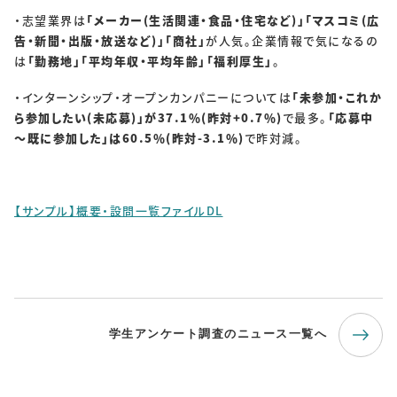
・志望業界は
「メーカー(生活関連・食品・住宅など)」「マスコミ(広
告・新聞・出版・放送など)」「商社」
が人気。企業情報で気になるの
は
「勤務地」「平均年収・平均年齢」「福利厚生」
。
・インターンシップ・オープンカンパニーについては
「未参加・これか
ら参加したい(未応募)」が37.1％(昨対+0.7％)
で最多。
「応募中
～既に参加した」は60.5％(昨対-3.1％)
で昨対減。
【サンプル】概要・設問一覧ファイルDL
学生アンケート調査のニュース一覧へ