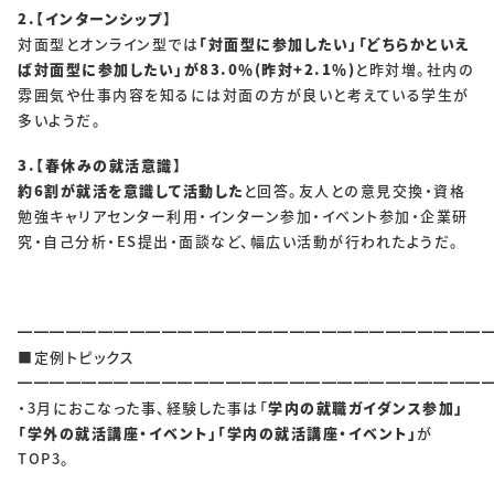
SOLUTIONS
2.【インターンシップ】
対面型とオンライン型では
「対面型に参加したい」「どちらかといえ
ソリューション
ば対面型に参加したい」が83.0％(昨対+2.1％)
と昨対増。社内の
雰囲気や仕事内容を知るには対面の方が良いと考えている学生が
RECRUIT
多いようだ。
採用情報
3.【春休みの就活意識】
約6割が就活を意識して活動した
と回答。友人との意見交換・資格
新卒採用
中途採用
勉強キャリアセンター利用・インターン参加・イベント参加・企業研
究・自己分析・ES提出・面談など、幅広い活動が行われたようだ。
個人情報保護方針
個人情報取り扱いについて
━━━━━━━━━━━━━━━━━━━━━━━━━━━━━
CONTACT
■定例トピックス
━━━━━━━━━━━━━━━━━━━━━━━━━━━━━
・3月におこなった事、経験した事は「
学内の就職ガイダンス参加」
「学外の就活講座・イベント」「学内の就活講座・イベント」
が
TOP3。