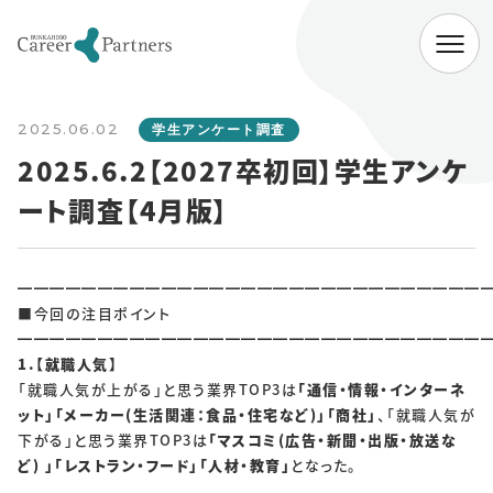
ABOUT
2025.06.02
会社情報
学生アンケート調査
2025.6.2【2027卒初回】学生アンケ
代表挨拶
経営理念
会社概要
ート調査【4月版】
SERVICE
企業向けサービス
病院向けサービス
━━━━━━━━━━━━━━━━━━━━━━━━━━━━━
■今回の注目ポイント
大学向けサービス
就職情報研究所
━━━━━━━━━━━━━━━━━━━━━━━━━━━━━
1.【就職人気】
NEWS
「就職人気が上がる」と思う業界TOP3は
「通信・情報・インターネ
ット」「メーカー(生活関連：食品・住宅など)」「商社」
、「就職人気が
お知らせ一覧
下がる」と思う業界TOP3は
「マスコミ(広告・新聞・出版・放送な
ど) 」「レストラン・フード」「人材・教育」
となった。