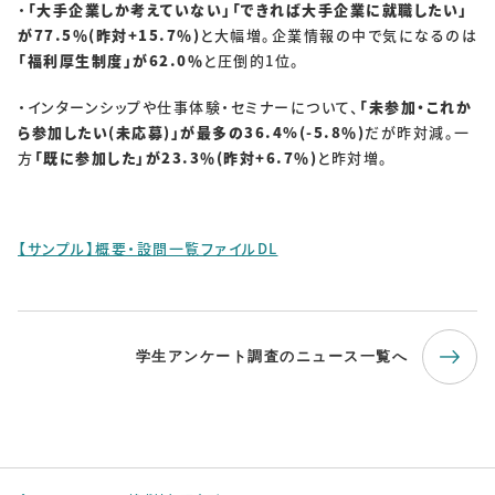
・
「大手企業しか考えていない」「できれば大手企業に就職したい」
が77.5％(昨対+15.7％)
と大幅増。企業情報の中で気になるのは
「福利厚生制度」が62.0％
と圧倒的1位。
・インターンシップや仕事体験・セミナーについて、
「未参加・これか
ら参加したい(未応募)」が最多の36.4%(-5.8％)
だが昨対減。一
方
「既に参加した」が23.3％(昨対+6.7％)
と昨対増。
【サンプル】概要・設問一覧ファイルDL
学生アンケート調査のニュース一覧へ