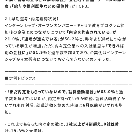
SOLUTIONS
度」「給与や福利厚生などの優位性」
がTOP3。
ソリューション
2.【早期選考・内定獲得状況】
インターンシップ・オープンカンパニー・キャリア教育プログラム参
RECRUIT
加後の企業とのつながりについて
「内定を約束されている」が
21.0％、「選考が進んでいる」が56.2％
と、昨年より選考につなが
採用情報
っている学生が増加。ただ、内々定企業への入社意思は
「できれば
別の会社に」が51.9％
と過半数を超えており、企業側はインターン
新卒採用
中途採用
シップから本選考につなげても安心できないと言えそうだ。
個人情報保護方針
個人情報取り扱いについて
━━━━━━━━━━━━━━━━━━━━━━━━━━━━━
■定例トピックス
━━━━━━━━━━━━━━━━━━━━━━━━━━━━━
・
「まだ内定をもらっていないので、就職活動継続」が63.0％
と過
CONTACT
半数を超えてはいるが、内定を持っているが継続、就職活動終了が
いずれも昨対増。就職活動を始めた時期は
6月以前
がいずれも増
加。
・これまでもらった内々定の数は、
1社以上が4割超え。0社は昨
対-19.3％
と大幅減。