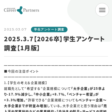
ABOUT
2025.03.07
会社情報
学生アンケート調査
2025.3.7【2026卒】学生アンケート
代表挨拶
経営理念
会社概要
調査【1月版】
SERVICE
企業向けサービス
病院向けサービス
━━━━━━━━━━━━━━━━━━━━━━━━━━━━━
■今回の注目ポイント
大学向けサービス
就職情報研究所
━━━━━━━━━━━━━━━━━━━━━━━━━━━━━
1.【学生の考える企業規模】
NEWS
就職先として“希望する”企業規模について
「大手企業」が25卒よ
り-17.9％減少し、「中小企業」+8.7％、「ベンチャー希望」が
お知らせ一覧
+3.3％増加。
“許容できる”企業規模についても
ベンチャー企業～
大手企業までが軒並み増加
している。大手企業だと思う理由は
「売
上高や営業利益などの業界順位」「会社名や製品・サービスの認知