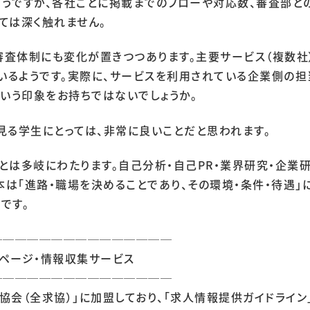
うですが、各社ごとに掲載までのフローや対応数、審査部と
ては深く触れません。
の審査体制にも変化が置きつつあります。主要サービス（複数社
るようです。実際に、サービスを利用されている企業側の担当
という印象をお持ちではないでしょうか。
見る学生にとっては、非常に良いことだと思われます。
とは多岐にわたります。自己分析・自己PR・業界研究・企業研
根本は「進路・職場を決めることであり、その環境・条件・待遇
です。
───────────────
新卒採用
ページ・情報収集サービス
中途採用
───────────────
協会（全求協）」に加盟しており、「求人情報提供ガイドライン