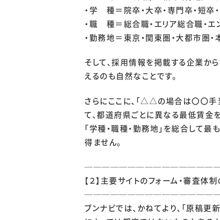
・学 種＝院卒・大卒・専門卒・短卒・
・職 種＝総合職・エリア総合職・エン
・勤務地＝東京・関東圏・大都市圏・本
そして、採用情報を掲載する企業から
えるのも自然なことです。
さらにここに、「△△の場合は〇〇手
て、都道府県ごとに異なる最低賃金
「学種・職種・勤務地」を総合して最
得ません。
───────────────
【２】主要サイトのフォーム・審査体制
───────────────
ブンナビでは、かねてより、「原稿更