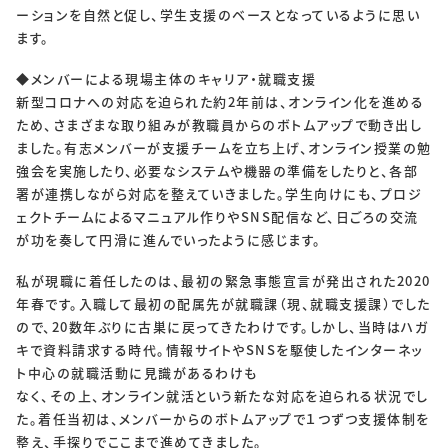
ーションを自然と促し、学生支援のベースとなっているように思い
ます。
◆メンバーによる現場主体のキャリア・就職支援
新型コロナへの対応を迫られた約2年前は、オンライン化を進める
ため、さまざまな取り組みが教職員からのボトムアップで動き出し
ました。有志メンバーが支援チームを立ち上げ、オンライン授業の勉
強会を実施したり、必要なシステムや機器の準備をしたりと、各部
署が連携しながら対応を整えていきました。学生向けにも、プロジ
ェクトチームによるマニュアル作りやSNS配信など、日ごろの交流
が功を奏して円滑に進んでいったように感じます。
私が現職に着任したのは、最初の緊急事態宣言が発出された2020
年春です。入職して最初の配属先が就職課（現、就職支援課）でした
ので、20数年ぶりに古巣に戻ってきたわけです。しかし、当時はハガ
キで資料請求する時代。情報サイトやSNSを駆使したインターネッ
ト中心の就職活動に見識があるわけも
なく、その上、オンライン就活という新たな対応を迫られる状況でし
た。着任当初は、メンバーからのボトムアップで１つずつ支援体制を
整え、手探りでここまで進めてきました。