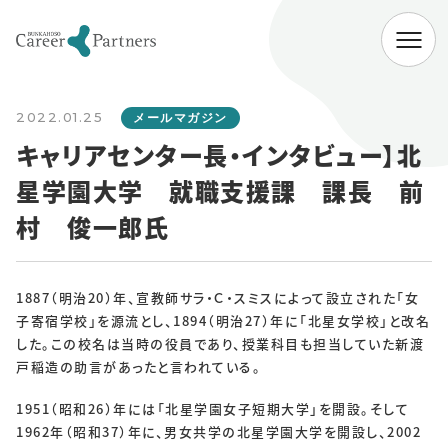
ABOUT
2022.01.25
会社情報
メールマガジン
キャリアセンター長・インタビュー】北
代表挨拶
経営理念
会社概要
星学園大学 就職支援課 課長 前
SERVICE
村 俊一郎氏
企業向けサービス
病院向けサービス
大学向けサービス
就職情報研究所
1887（明治20）年、宣教師サラ・Ｃ・スミスによって設立された「女
子寄宿学校」を源流とし、1894（明治27）年に「北星女学校」と改名
した。この校名は当時の役員であり、授業科目も担当していた新渡
NEWS
戸稲造の助言があったと言われている。
お知らせ一覧
1951（昭和26）年には「北星学園女子短期大学」を開設。そして
1962年（昭和37）年に、男女共学の北星学園大学を開設し、2002