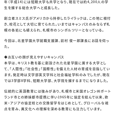
SOLUTIONS
年（平成14)には短期大学も共学となり、現在では約4,200人の学
生を擁する総合大学へと成長した。
ソリューション
創立者スミス氏がアメリカから持参したライラックは、この地に根付
き、校花として大切に育てられた。いまではキャンパスのみならず札
RECRUIT
幌の各処にも植えられ、札幌市のシンボルツリーとなっている。
採用情報
今回は、北星学園大学就職支援課、前村 俊一郎課長にお話を伺っ
た。
新卒採用
中途採用
◆お互いの顔が見えやすいキャンパス
個人情報保護方針
個人情報取り扱いについて
本学は、キリスト教を基に創設された北星学園に属する大学とし
て、「人間性」「社会性」「国際性」を備えた人材の育成を目指してい
ます。発足時は文学部英文学科と社会福祉学科のみでしたが、現在
CONTACT
では3学部8学科、短期大学部、大学院を擁するまでになりました。
伝統的に英語教育には強みがあり、札幌市と米国オレゴン州ポート
ランド市との姉妹都市提携に伴い1965年に協定を結んで以来、欧
米・アジアの協定校との交換留学をはじめとして、グローバルな視
点を育み、異文化への理解を深める教育にも注力しています。