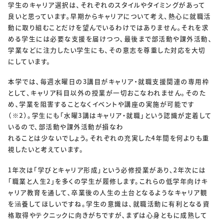
学生のキャリア選択は、それぞれのスタイルやタイミングがあって
良いと思っています。早期からキャリアについて考え、熱心に就職活
動に取り組むことだけを望んでいるわけではありません。それを求
める学生には必要な支援を届けつつ、最後まで部活動や課外活動、
学業などに注力したい学生にも、その意志を尊重した対応を大切
にしています。
本学では、毎週水曜日の3講目がキャリア・就職支援関連の専用枠
として、キャリア科目以外の授業が一切おこなわれません。そのた
め、学業を阻害することなくイベントや講座の実施が可能です
（※2）。学生にも「水曜3講はキャリア・就職」という認識が定着して
いるので、部活動や課外活動が損なわ
れることは少ないでしょう。それぞれの充実した4年間を何よりも重
視したいと考えています。
1年次は「学びとキャリア形成」という必修授業があり、2年次には
「職業と人生2」を多くの学生が履修します。これらの低学年向けキ
ャリア教育を通して、卒業後の人生の土台となるようなキャリア観
を涵養してほしいですね。学生の意識は、就職活動に有利となる資
格取得やテクニックに向きがちですが、まずは心身ともに成熟して