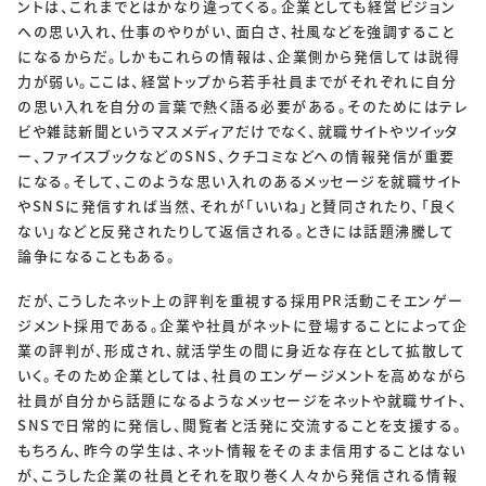
ントは、これまでとはかなり違ってくる。企業としても経営ビジョン
への思い入れ、仕事のやりがい、面白さ、社風などを強調すること
になるからだ。しかもこれらの情報は、企業側から発信しては説得
力が弱い。ここは、経営トップから若手社員までがそれぞれに自分
の思い入れを自分の言葉で熱く語る必要がある。そのためにはテレ
ビや雑誌新聞というマスメディアだけでなく、就職サイトやツイッタ
ー、ファイスブックなどのSNS、クチコミなどへの情報発信が重要
になる。そして、このような思い入れのあるメッセージを就職サイト
やSNSに発信すれば当然、それが「いいね」と賛同されたり、「良く
ない」などと反発されたりして返信される。ときには話題沸騰して
論争になることもある。
だが、こうしたネット上の評判を重視する採用PR活動こそエンゲー
ジメント採用である。企業や社員がネットに登場することによって企
業の評判が、形成され、就活学生の間に身近な存在として拡散して
いく。そのため企業としては、社員のエンゲージメントを高めながら
社員が自分から話題になるようなメッセージをネットや就職サイト、
SNSで日常的に発信し、閲覧者と活発に交流することを支援する。
もちろん、昨今の学生は、ネット情報をそのまま信用することはない
が、こうした企業の社員とそれを取り巻く人々から発信される情報