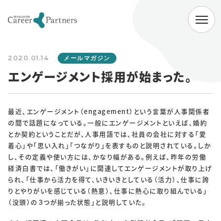
ABOUT
2020.01.14
会社情報
メールマガジン
エンゲージメント採用が始まった。
代表挨拶
経営理念
会社概要
SERVICE
最近、エンゲージメント（engagement）という言葉が人事関係者
の間で話題になっている。一般にエンゲージメントといえば、婚約
企業向けサービス
病院向けサービス
とか契約ということだが、人事用語では、社員の会社に対する「愛
大学向けサービス
就職情報研究所
着心」や「思い入れ」「つながり」を表すものと説明されている。しか
し、その定義や使い方には、かなり幅がある。例えば、昨年の労働
経済白書では、「働きがい」に関連してエンゲージメントが取り上げ
NEWS
られ、「仕事から活力を得て、いきいきとしている（活力）、仕事に誇
りとやりがいを感じている（熱意）、仕事に熱心に取り組んでいる」
お知らせ一覧
（没頭）の３つが揃った状態」と説明していた。