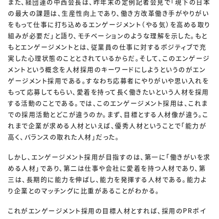
また、経団連の中西会長は、昨年末の定例記者会見で「現下の日本
SOLUTIONS
の最大の課題は、生産性向上であり、働き方改革働き手がやりがい
ソリューション
をもって仕事に打ち込めるエンゲージメント（やる気）を高める取り
組みが必要だ」と語り、モチベーションのような理解を示した。もと
もとエンゲージメントとは、従業員の仕事に対するポジティブで充
RECRUIT
実した心理状態のこととされているからだ。そして、このエンゲージ
メントという概念を人材採用のキーワードにしようというのがエン
採用情報
ゲージメント採用である。すなわち応募者にやりがいや思い入れを
新卒採用
中途採用
もって応募してもらい、愛着を持って長く働きたいという人材を採用
する活動のことである。では、このエンゲージメント採用は、これま
での採用活動とどこが違うのか。まず、目標とする人材像が違う。こ
個人情報保護方針
個人情報取り扱いについて
れまで企業が求める人材といえば、優秀人材ということで「能力が
高く、バランスの取れた人材」だった。
CONTACT
しかし、エンゲージメント採用が目指すのは、第一に「働きがいを求
める人材」であり、第二は仕事や会社に愛着を持つ人材であり、第
三は、長期的に能力を伸ばし、能力を発揮する人材である。能力よ
り企業とのマッチングに比重があることがわかる。
これがエンゲージメント採用の目標人材とすれば、採用のPRポイ