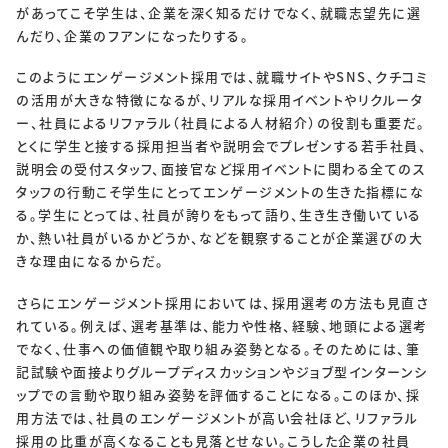
があってこそ学生は、企業を深く知るだけでなく、就職志望先に選
んだり、企業のフアンになったりする。
このようにエンゲージメント採用では、就職サイトやSNS、クチコミ
の活用が大きな特徴になるが、リアルな採用イベントやリクルータ
ー、社員によるリファラル（社員による人材紹介）の役割も重要だ。
とくに学生と接する採用担当者や説明会でプレゼンする若手社員、
説明会の受付スタッフ、面接官など採用イベントに関わる全てのス
タッフの行動こそ学生にとってエンゲージメントの生きた指標にな
る。学生にとっては、社員が誇りをもって語り、生き生き働いている
か、熱い社員がいるかどうか、などを観察することが企業選びの大
きな理由になるからだ。
さらにエンゲージメント採用においては、採用選考の方法も見直さ
れている。例えば、選考基準は、能力や性格、経験、地頭による選考
でなく、仕事への価値観や取り組み姿勢となる。そのためには、筆
記試験や面接よりグループディスカッションやジョブ型インターンシ
ップでの言動や取り組み姿勢を評価することになる。このほか、採
用方法では、社員のエンゲージメントが高い会社ほど、リファラル
採用の比重が高くなることも見落とせない。こうした企業の社員