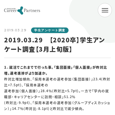
ABOUT
2019.03.29
会社情報
学生アンケート調査
2019.03.29 【2020卒】学生アン
代表挨拶
経営理念
会社概要
ケート調査【3月上旬版】
SERVICE
企業向けサービス
病院向けサービス
１．就活でこれまでで行った事。「集団面接」「個人面接」が昨対比
増。選考進捗がより加速か。
大学向けサービス
就職情報研究所
昨対比増加傾向、「採用本選考の選考参加（集団面接）」23.4(昨対
比+7.5pt)、「採用本選考の
NEWS
選考参加（個人面接）」28.4％(昨対比+5.7pt)。一方で「学内の就
職部・キャリアセンターに訪問・相談」51.2％
お知らせ一覧
(昨対比-9.9pt)、「採用本選考の選考参加（グループディスカッショ
ン）」14.7％(昨対比-8.1pt)と昨対比で減少傾向。