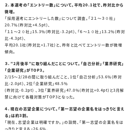
SOLUTIONS
２．本選考の「エントリー数」について。平均20.1社で、昨対比から
微増。
ソリューション
「採用選考にエントリーした数」について調査。「２１～３０社」
20.7％(昨対比+4.5pt)、
RECRUIT
「１１～２０社」15.3％(昨対比-3.2pt)、「６～１０社」13.2％(昨対
比-4.3pt)、
採用情報
平均20.1社(昨対比+1.7社)と、昨年と比べてエントリー数が微増
傾向。
新卒採用
中途採用
３．”2月後半”に取り組んだことについて。「自己分析」「業界研究」
個人情報保護方針
個人情報取り扱いについて
「企業研究」がTOP3。
2/15～2/28の間に取り組んだこと、1位「自己分析」53.6％(昨対
比-2.0pt)、2位「企業研究」48.5％
(昨対比-0.2pt) 、3位「業界研究」47.0％(昨対比+0.4pt)と3月解
CONTACT
禁に向けて各種対策がTOP3となった。
４．現在の志望企業について。「第一志望の企業名をはっきりと言え
る」は約3割。
「現在、志望企業は明確ですか。」の設問、「第一志望の企業名をは
っきりと言える」26.6％、