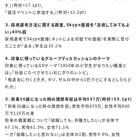
SOLUTIONS
す」(昨対+17.1pt)、
「就活イベントに参加する」(昨対+13.2pt)
ソリューション
３．採用選考方法に関する調査、Skype面接を「活用してみてもよ
い」40％超
RECRUIT
採用選考でSkype面接(ネットによる対面での面接)を実際に受け
採用情報
たことが「ある」学生は10.1％
新卒採用
中途採用
４．印象に残っているグループディスカッションのテーマ
印象に残っているGDテーマ「2050年の小学生がなりたい職業と
は」「社長にたべさせたいおにぎりのレシピ」
個人情報保護方針
個人情報取り扱いについて
「鬼退治に行くとき犬、キジ、サルの中から1匹クビにするとしたらど
れか」
CONTACT
５．将来30歳になった時の理想年収は平均597万(昨対+59.1pt)
「将来30歳になった時の理想年収」男性平均679万、女性平均560
万で110万の差
将来の職業観について「結婚しても、共働きしたい」が全体で
67.1％、男性61.3％、女性71.1％
一方「結婚したいと思わない」は全体の1割、男性9.9％、女性