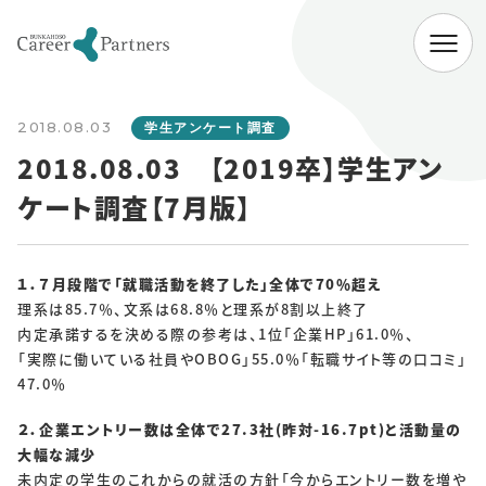
ABOUT
2018.08.03
会社情報
学生アンケート調査
2018.08.03 【2019卒】学生アン
代表挨拶
経営理念
会社概要
ケート調査【7月版】
SERVICE
企業向けサービス
病院向けサービス
１．７月段階で「就職活動を終了した」全体で70％超え
理系は85.7％、文系は68.8％と理系が8割以上終了
大学向けサービス
就職情報研究所
内定承諾するを決める際の参考は、1位「企業HP」61.0％、
「実際に働いている社員やOBOG」55.0％「転職サイト等の口コミ」
NEWS
47.0％
お知らせ一覧
２．企業エントリー数は全体で27.3社(昨対-16.7pt)と活動量の
大幅な減少
未内定の学生のこれからの就活の方針「今からエントリー数を増や