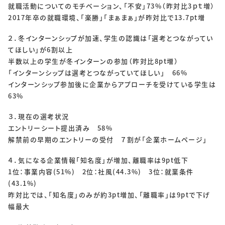
SOLUTIONS
就職活動についてのモチベーション、「不安」73%（昨対比3ｐｔ増）
2017年卒の就職環境、「楽勝」「まぁまぁ」が昨対比で13.7pt増
ソリューション
２．冬インターンシップが加速、学生の認識は「選考とつながってい
てほしい」が6割以上
RECRUIT
半数以上の学生が冬インターンの参加（昨対比8pt増）
「インターンシップは選考とつながっていてほしい」 66%
採用情報
インターンシップ参加後に企業からアプローチを受けている学生は
新卒採用
中途採用
63%
３．現在の選考状況
個人情報保護方針
個人情報取り扱いについて
エントリーシート提出済み 58%
解禁前の早期のエントリーの受付 ７割が「企業ホームページ」
CONTACT
４．気になる企業情報「知名度」が増加、離職率は9pt低下
1位：事業内容(51%) 2位：社風(44.3%) 3位：就業条件
(43.1%)
昨対比では、「知名度」のみが約3pt増加、「離職率」は9ptで下げ
幅最大