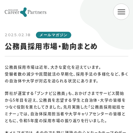
ABOUT
2025.02.18
会社情報
メールマガジン
公務員採用市場・動向まとめ
代表挨拶
経営理念
会社概要
SERVICE
公務員採用市場は近年、大きな変化を迎えています。
受験者数の減少や民間就活の早期化、採用手法の多様化など、多く
企業向けサービス
病院向けサービス
の自治体や大学が対応を迫られる状況にあります。
大学向けサービス
就職情報研究所
弊社が運営する「ブンナビ公務員」も、おかげさまでサービス開始
から5年目を迎え、公務員を志望する学生と自治体・大学の皆様を
NEWS
つなぐ役割を果たしてきました。先月実施した「公務員採用総括セ
ミナー」では、自治体採用担当者や大学キャリアセンターの皆様と
お知らせ一覧
ともに、令和5年度の採用市場の振り返りを行いました。
本メルマガでは、その中でも特に議論の中心となったテーマやデー