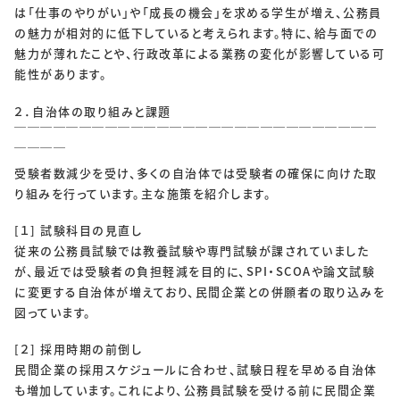
は「仕事のやりがい」や「成長の機会」を求める学生が増え、公務員
の魅力が相対的に低下していると考えられます。特に、給与面での
魅力が薄れたことや、行政改革による業務の変化が影響している可
能性があります。
２．自治体の取り組みと課題
￣￣￣￣￣￣￣￣￣￣￣￣￣￣￣￣￣￣￣￣￣￣￣￣￣￣￣￣
￣￣￣￣
受験者数減少を受け、多くの自治体では受験者の確保に向けた取
り組みを行っています。主な施策を紹介します。
[１] 試験科目の見直し
従来の公務員試験では教養試験や専門試験が課されていました
が、最近では受験者の負担軽減を目的に、SPI・SCOAや論文試験
に変更する自治体が増えており、民間企業との併願者の取り込みを
図っています。
[２] 採用時期の前倒し
民間企業の採用スケジュールに合わせ、試験日程を早める自治体
も増加しています。これにより、公務員試験を受ける前に民間企業