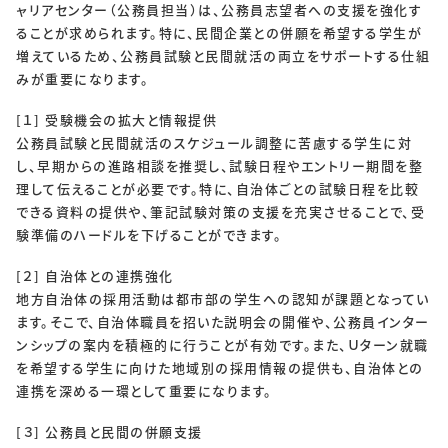
ャリアセンター（公務員担当）は、公務員志望者への支援を強化す
ることが求められます。特に、民間企業との併願を希望する学生が
増えているため、公務員試験と民間就活の両立をサポートする仕組
みが重要になります。
[１] 受験機会の拡大と情報提供
公務員試験と民間就活のスケジュール調整に苦慮する学生に対
し、早期からの進路相談を推奨し、試験日程やエントリー期間を整
理して伝えることが必要です。特に、自治体ごとの試験日程を比較
できる資料の提供や、筆記試験対策の支援を充実させることで、受
験準備のハードルを下げることができます。
[２] 自治体との連携強化
地方自治体の採用活動は都市部の学生への認知が課題となってい
ます。そこで、自治体職員を招いた説明会の開催や、公務員インター
ンシップの案内を積極的に行うことが有効です。また、Ｕターン就職
を希望する学生に向けた地域別の採用情報の提供も、自治体との
連携を深める一環として重要になります。
[３] 公務員と民間の併願支援