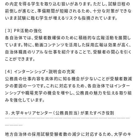
の内定を得る学生を取り込む狙いがあります。ただし、試験日程の
前倒しが進むと、準備期間が短縮されるため、十分な対策ができな
いまま試験に臨む学生が増えるリスクも指摘されています。
[３] PR活動の強化
各自治体では、受験者数確保のために積極的な広報活動を展開し
ています。特に、動画コンテンツを活用した採用広報は効果が高く、
自治体職員のリアルな仕事を紹介することで、受験者の関心を引く
ことができます。
[４] インターンシップ・説明会の充実
公務員の仕事内容を具体的に知る機会が少ないことが受験者数減
少の要因の一つです。これに対応するため、各自治体ではインター
ンシップや職場見学の機会を増やし、公務員の魅力を伝える取り組
みを強化しています。
３．大学キャリアセンター（公務員担当）が果たすべき役割
￣￣￣￣￣￣￣￣￣￣￣￣￣￣￣￣￣￣￣￣￣￣￣￣￣￣￣￣
￣￣￣￣
地方自治体の採用試験受験者数の減少に対応するため、大学のキ