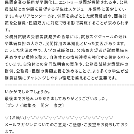
民間企業の採用が早期化し、エントリー期間が短縮される中、公務
員試験との併願を希望する学生はスケジュール調整に苦労してい
ます。キャリアセンターでは、併願を前提とした就職相談や、面接対
策を公務員・民間双方に対応できる形で実施することが求められま
す。
公務員試験の受験者数減少の背景には、試験スケジュールの遅れ
や準備負担の大きさ、民間採用の早期化といった要因があります。
こうした状況の中で、大学の就職課は、公務員志望者が試験準備を
進めやすい環境を整え、自治体との情報連携を強化する役割を担っ
ています。自治体との合同説明会の実施や、公務員試験対策講座の
提供、公務員・民間の併願支援を進めることで、より多くの学生が公
務員試験にチャレンジしやすい環境を整えることが重要です。
==================================================
いかがでしたでしょうか。
最後までお読みいただきましてありがとうございました。
〔ブンナビ編集長 間宮 康之〕
▽【お願い】▽▽▽▽▽▽▽▽▽▽▽▽▽▽▽▽▽▽▽▽
メールマガジンについてのご意見・ご感想・ご要望をお待ちしており
ます。