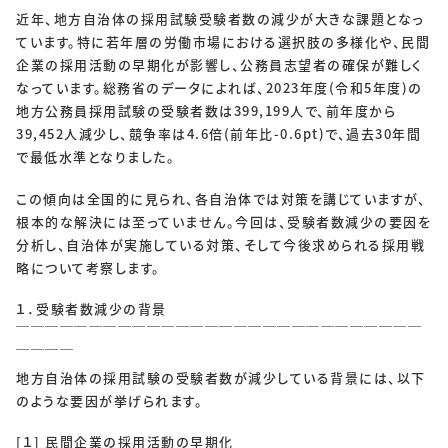
近年、地方自治体の採用試験受験者数の減少が大きな課題となっ
ています。特に若年層の労働市場における選択肢の多様化や、民間
企業の採用活動の早期化が影響し、公務員志望者の確保が難しく
なっています。総務省のデータによれば、2023年度(令和5年度)の
地方公務員採用試験の受験者数は399,199人で、前年度から
39,452人減少し、競争率は4.6倍(前年比-0.6pt)で、過去30年間
で最低水準となりました。
この傾向は全国的に見られ、各自治体では対策を講じていますが、
根本的な解決には至っていません。今回は、受験者数減少の要因を
分析し、自治体が実施している対策、そして今後求められる採用戦
略について考察します。
１．受験者数減少の背景
￣￣￣￣￣￣￣￣￣￣￣￣￣￣￣￣￣￣￣￣￣￣￣￣￣￣￣￣
￣￣￣￣
地方自治体の採用試験の受験者数が減少している背景には、以下
のような要因が挙げられます。
[１] 民間企業の採用活動の早期化