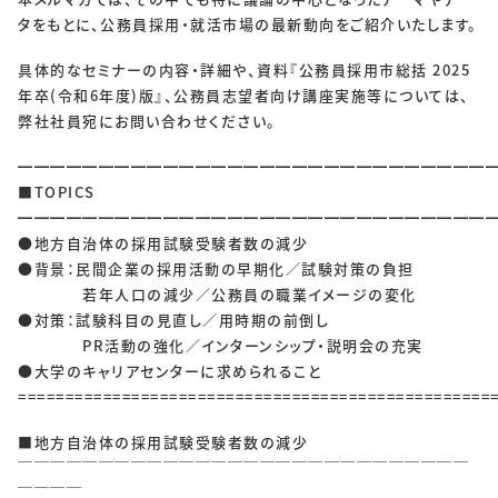
SOLUTIONS
タをもとに、公務員採用・就活市場の最新動向をご紹介いたします。
ソリューション
具体的なセミナーの内容・詳細や、資料『公務員採用市総括 2025
年卒(令和6年度)版』、公務員志望者向け講座実施等については、
RECRUIT
弊社社員宛にお問い合わせください。
採用情報
━━━━━━━━━━━━━━━━━━━━━━━━━━━━━
■TOPICS
新卒採用
中途採用
━━━━━━━━━━━━━━━━━━━━━━━━━━━━━
●地方自治体の採用試験受験者数の減少
個人情報保護方針
個人情報取り扱いについて
●背景：民間企業の採用活動の早期化／試験対策の負担
若年人口の減少／公務員の職業イメージの変化
●対策：試験科目の見直し／用時期の前倒し
PR活動の強化／インターンシップ・説明会の充実
CONTACT
●大学のキャリアセンターに求められること
==================================================
■地方自治体の採用試験受験者数の減少
￣￣￣￣￣￣￣￣￣￣￣￣￣￣￣￣￣￣￣￣￣￣￣￣￣￣￣￣
￣￣￣￣