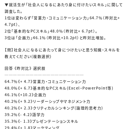
▼就活生が「社会人になるにあたり身に付けたいスキル」に関して
調査した。
1位は変わらず「営業力・コミュニケーション力」64.7％（昨対比+
4.7pt）、
2位「基本的なPCスキル」48.0％（昨対比+ 6.7pt）。
3位は「企画力」46.1％（昨対比+10.2pt）と昨対比増加。
【問】社会人になるにあたって身につけたいと思う知識・スキルを
教えてください(複数選択)
回答 《昨対比》 選択肢
───────────────────
64.7％《+ 4.7》営業力・コミュニケーション力
48.0％《+ 6.7》基本的なPCスキル(Excel・PowerPoint等)
46.1％《+10.2》企画力
40.2％《+ 9.2》リーダーシップやマネジメント力
40.2％《+ 2.3》クリティカルシンキング(論理的思考力)
39.2％《- 4.2》語学力
35.3％《- 1.3》プレゼンテーションスキル
29.4％《+ 1.8》マーケティング