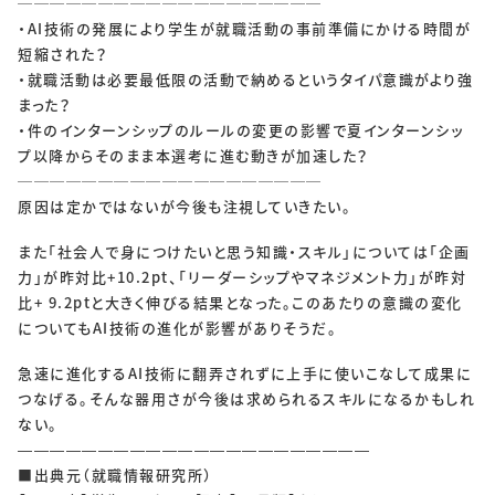
───────────────────
・AI技術の発展により学生が就職活動の事前準備にかける時間が
短縮された？
・就職活動は必要最低限の活動で納めるというタイパ意識がより強
まった？
・件のインターンシップのルールの変更の影響で夏インターンシッ
プ以降からそのまま本選考に進む動きが加速した？
───────────────────
原因は定かではないが今後も注視していきたい。
また「社会人で身につけたいと思う知識・スキル」については「企画
力」が昨対比+10.2pt、「リーダーシップやマネジメント力」が昨対
比+ 9.2ptと大きく伸びる結果となった。このあたりの意識の変化
についてもAI技術の進化が影響がありそうだ。
急速に進化するAI技術に翻弄されずに上手に使いこなして成果に
つなげる。そんな器用さが今後は求められるスキルになるかもしれ
ない。
——————————————————————
■出典元（就職情報研究所）