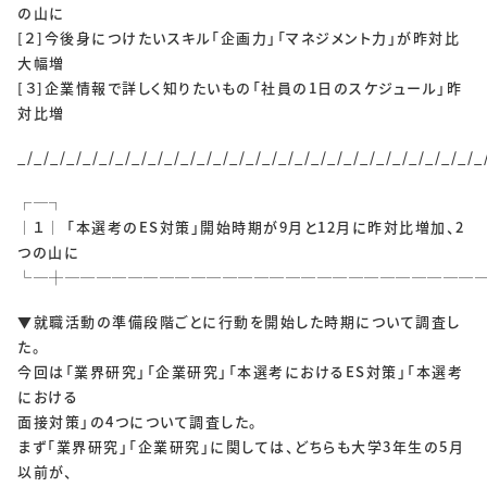
SOLUTIONS
の山に
[２]今後身につけたいスキル「企画力」「マネジメント力」が昨対比
ソリューション
大幅増
[３]企業情報で詳しく知りたいもの「社員の1日のスケジュール」昨
対比増
RECRUIT
_/_/_/_/_/_/_/_/_/_/_/_/_/_/_/_/_/_/_/_/_/_/_/_/_/_/_/_/_
採用情報
┌─┐
新卒採用
中途採用
│１│ 「本選考のES対策」開始時期が9月と12月に昨対比増加、2
つの山に
個人情報保護方針
個人情報取り扱いについて
└─┼──────────────────────────
▼就職活動の準備段階ごとに行動を開始した時期について調査し
CONTACT
た。
今回は「業界研究」「企業研究」「本選考におけるES対策」「本選考
における
面接対策」の4つについて調査した。
まず「業界研究」「企業研究」に関しては、どちらも大学3年生の5月
以前が、