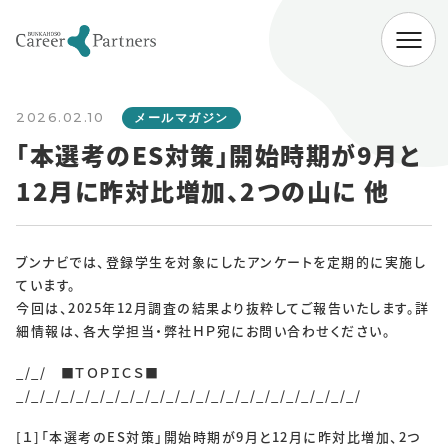
ABOUT
2026.02.10
会社情報
メールマガジン
「本選考のES対策」開始時期が9月と
代表挨拶
経営理念
会社概要
12月に昨対比増加、2つの山に 他
SERVICE
企業向けサービス
病院向けサービス
ブンナビでは、登録学生を対象にしたアンケートを定期的に実施し
ています。
大学向けサービス
就職情報研究所
今回は、2025年12月調査の結果より抜粋してご報告いたします。詳
細情報は、各大学担当・弊社ＨＰ宛にお問い合わせください。
NEWS
_/_/ ■ＴＯＰＩＣＳ■
お知らせ一覧
_/_/_/_/_/_/_/_/_/_/_/_/_/_/_/_/_/_/_/_/_/_/_/
[１]「本選考のES対策」開始時期が9月と12月に昨対比増加、2つ