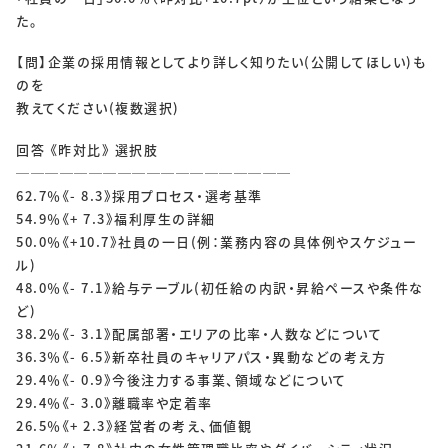
た。
【問】企業の採用情報としてより詳しく知りたい(公開してほしい)も
のを
教えてください(複数選択)
回答 《昨対比》 選択肢
───────────────────
62.7％《- 8.3》採用プロセス・選考基準
54.9％《+ 7.3》福利厚生の詳細
50.0％《+10.7》社員の一日(例：業務内容の具体例やスケジュー
ル)
48.0％《- 7.1》給与テーブル(初任給の内訳・昇給ペースや条件な
ど)
38.2％《- 3.1》配属部署・エリアの比率・人数などについて
36.3％《- 6.5》新卒社員のキャリアパス・異動などの考え方
29.4％《- 0.9》今後注力する事業、領域などについて
29.4％《- 3.0》離職率や定着率
26.5％《+ 2.3》経営者の考え、価値観