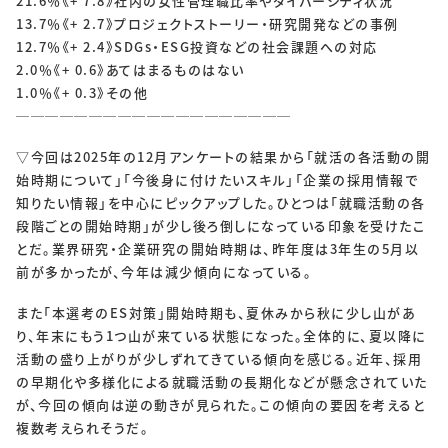
21.6％《+ 7.8》社内の女性管理職比率やダイバーシティ状況
13.7％《+ 2.7》プロジェクトストーリー・研究開発などの事例
12.7％《+ 2.4》SDGs・ESG投資などの社会課題への対応
2.0％《+ 0.6》あてはまるものはない
1.0％《+ 0.3》その他
───────────────────
▽今回は2025年の12月アンケートの結果から「就活の各活動の開
始時期について」「今後身に付けたいスキル」「企業の採用情報で
知りたい情報」を中心にピックアップした。ひとつは「就職活動の各
段階ごとの開始時期」が少し後ろ倒しになっている印象を受けたこ
とだ。業界研究・企業研究の開始時期は、昨年度は3年生の5月以
前が多かったが、今年は減少傾向になっている。
また「本選考のES対策」開始時期も、夏休みから秋に少し山があ
り、年末にもう1つ山が来ている状態になった。全体的に、夏以降に
活動の盛り上がりが少しずれてきている傾向を感じる。近年、採用
の早期化や多様化による就職活動の長期化などが懸念されていた
が、今回の傾向は逆の動きが見られた。この傾向の要因を考えると
複数考えられそうだ。