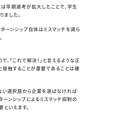
には早期選考が拡大したことで、学生
りました。
ンターンシップ自体はミスマッチを減ら
。
で、「これで解決！」と言えるような正
数と接触することが重要であることは確
少ない選択肢から企業を選ばなければ
ターンシップによるミスマッチ抑制の
要といえます。