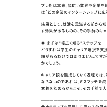
プレ期は本来、幅広い業界や企業を
は「どの企業のインターンシップに応
結果として、就活を意識する前から知
す効果があるものの、その手前のキ
代表挨拶
◆ まずは“幅広く知る”ステップを
経営理念
どうすれば学生のキャリア選択を支援
会社概要
解があるわけではありません。ですが
かでしょう。
キャリア観を醸成していく過程では、
ならないのであれば、ミスマッチを減
企業向けサービス
病院
意義を認めるからこそ、その手前で大
大学向けサービス
就
───────────────
●ナラティブを意識して異なる分野