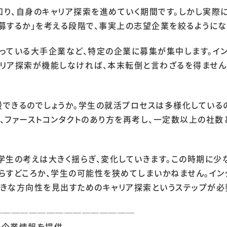
知り、自身のキャリア探索を進めていく期間です。しかし実際
募するか」を考える段階で、事実上の志望企業を絞るようにな
っている大手企業など、特定の企業に募集が集中します。イ
ャリア探索が機能しなければ、本末転倒と言わざるを得ません
できるのでしょうか。学生の就活プロセスは多様化しているの
、ファーストコンタクトのあり方を再考し、一定数以上の社
新卒採用
中途採用
学生の考えは大きく揺らぎ、変化していきます。この時期に
らすどころか、学生の可能性を狭めてしまいかねません。イン
個人情報保護方針
向けサービス
きな方向性を見出すためのキャリア探索というステップが必
個人情報取り扱いについて
職情報研究所
────────────────
の企業情報を提供